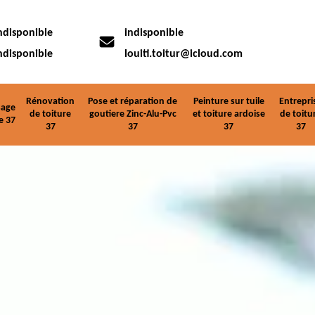
ndisponible
indisponible
ndisponible
louiti.toitur@icloud.com
Rénovation
Pose et réparation de
Peinture sur tuile
Entrepri
age
de toiture
goutiere Zinc-Alu-Pvc
et toiture ardoise
de toitu
e 37
37
37
37
37