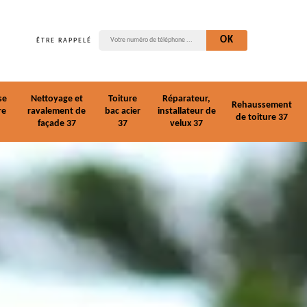
ÊTRE RAPPELÉ
se
Nettoyage et
Toiture
Réparateur,
Rehaussement
re
ravalement de
bac acier
installateur de
de toiture 37
façade 37
37
velux 37