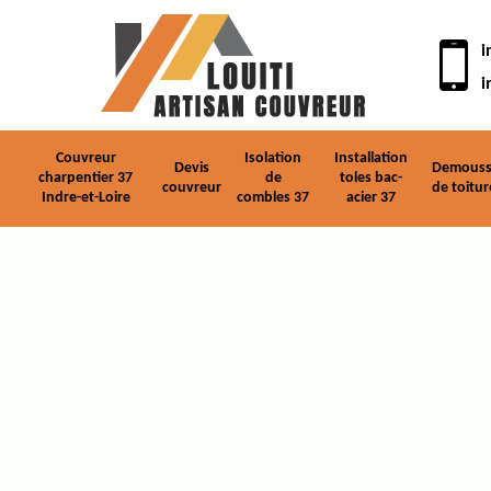
i
i
Couvreur
Isolation
Installation
Devis
Demouss
charpentier 37
de
toles bac-
couvreur
de toitur
Indre-et-Loire
combles 37
acier 37