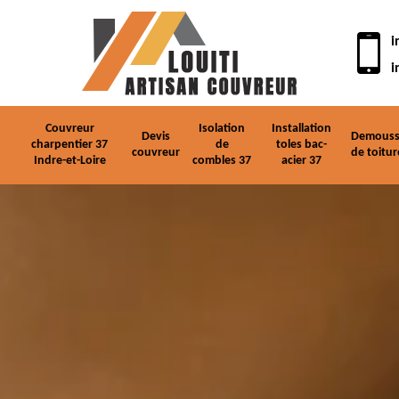
i
i
Couvreur
Isolation
Installation
Devis
Demouss
charpentier 37
de
toles bac-
couvreur
de toitur
Indre-et-Loire
combles 37
acier 37