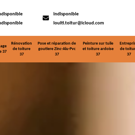
ndisponible
indisponible
ndisponible
louiti.toitur@icloud.com
Rénovation
Pose et réparation de
Peinture sur tuile
Entrepri
age
de toiture
goutiere Zinc-Alu-Pvc
et toiture ardoise
de toitu
e 37
37
37
37
37