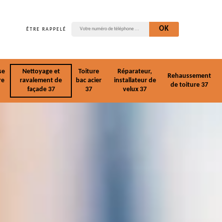
ÊTRE RAPPELÉ
se
Nettoyage et
Toiture
Réparateur,
Rehaussement
re
ravalement de
bac acier
installateur de
de toiture 37
façade 37
37
velux 37