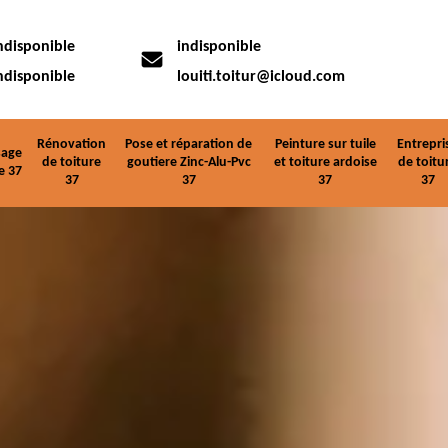
ndisponible
indisponible
ndisponible
louiti.toitur@icloud.com
Rénovation
Pose et réparation de
Peinture sur tuile
Entrepri
age
de toiture
goutiere Zinc-Alu-Pvc
et toiture ardoise
de toitu
e 37
37
37
37
37