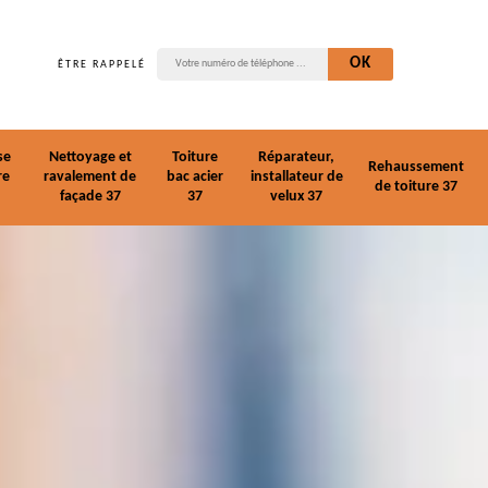
ÊTRE RAPPELÉ
se
Nettoyage et
Toiture
Réparateur,
Rehaussement
re
ravalement de
bac acier
installateur de
de toiture 37
façade 37
37
velux 37