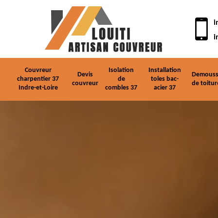
i
i
Couvreur
Isolation
Installation
Devis
Demouss
charpentier 37
de
toles bac-
couvreur
de toitur
Indre-et-Loire
combles 37
acier 37