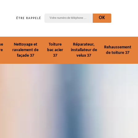
ÊTRE RAPPELÉ
se
Nettoyage et
Toiture
Réparateur,
Rehaussement
re
ravalement de
bac acier
installateur de
de toiture 37
façade 37
37
velux 37