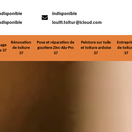
ndisponible
indisponible
ndisponible
louiti.toitur@icloud.com
Rénovation
Pose et réparation de
Peinture sur tuile
Entrepri
age
de toiture
goutiere Zinc-Alu-Pvc
et toiture ardoise
de toitu
e 37
37
37
37
37