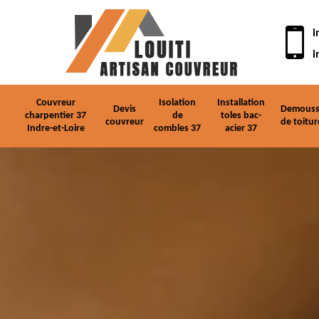
i
i
Couvreur
Isolation
Installation
Devis
Demouss
charpentier 37
de
toles bac-
couvreur
de toitur
Indre-et-Loire
combles 37
acier 37