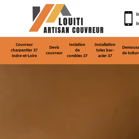
i
i
Couvreur
Isolation
Installation
Devis
Demouss
charpentier 37
de
toles bac-
couvreur
de toitur
Indre-et-Loire
combles 37
acier 37