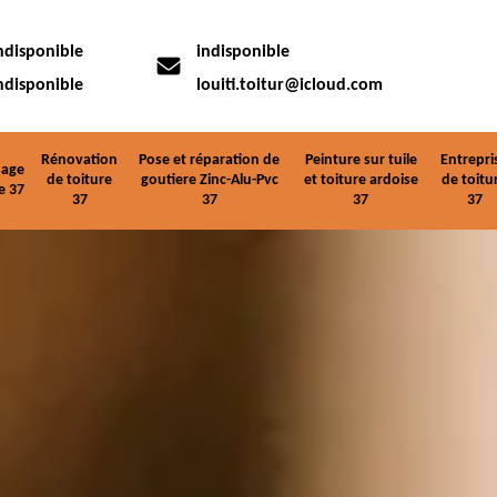
ndisponible
indisponible
ndisponible
louiti.toitur@icloud.com
Rénovation
Pose et réparation de
Peinture sur tuile
Entrepri
age
de toiture
goutiere Zinc-Alu-Pvc
et toiture ardoise
de toitu
e 37
37
37
37
37