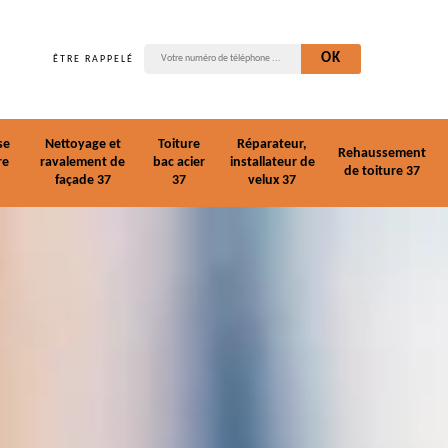
ÊTRE RAPPELÉ
se
Nettoyage et
Toiture
Réparateur,
Rehaussement
re
ravalement de
bac acier
installateur de
de toiture 37
façade 37
37
velux 37