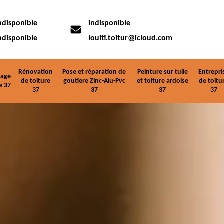
ndisponible
indisponible
ndisponible
louiti.toitur@icloud.com
Rénovation
Pose et réparation de
Peinture sur tuile
Entrepri
age
de toiture
goutiere Zinc-Alu-Pvc
et toiture ardoise
de toitu
e 37
37
37
37
37