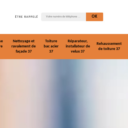
ÊTRE RAPPELÉ
se
Nettoyage et
Toiture
Réparateur,
Rehaussement
re
ravalement de
bac acier
installateur de
de toiture 37
façade 37
37
velux 37