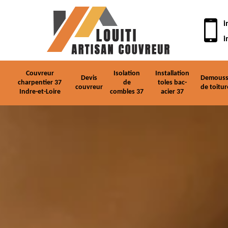
i
i
Couvreur
Isolation
Installation
Devis
Demouss
charpentier 37
de
toles bac-
couvreur
de toitur
Indre-et-Loire
combles 37
acier 37