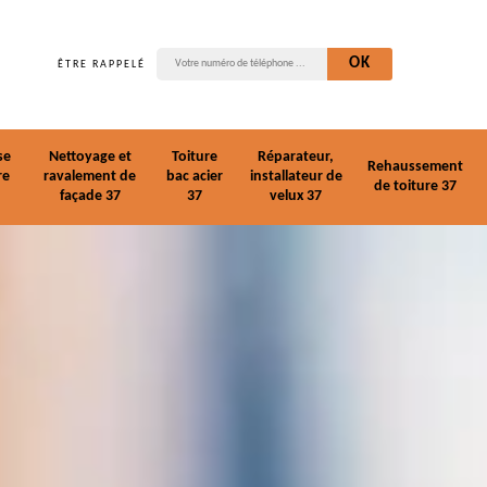
ÊTRE RAPPELÉ
se
Nettoyage et
Toiture
Réparateur,
Rehaussement
re
ravalement de
bac acier
installateur de
de toiture 37
façade 37
37
velux 37