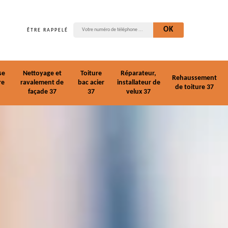
ÊTRE RAPPELÉ
se
Nettoyage et
Toiture
Réparateur,
Rehaussement
re
ravalement de
bac acier
installateur de
de toiture 37
façade 37
37
velux 37