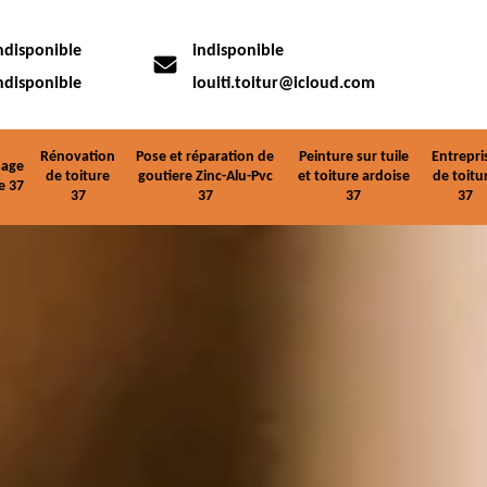
ndisponible
indisponible
ndisponible
louiti.toitur@icloud.com
Rénovation
Pose et réparation de
Peinture sur tuile
Entrepri
age
de toiture
goutiere Zinc-Alu-Pvc
et toiture ardoise
de toitu
e 37
37
37
37
37