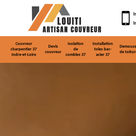
i
i
Couvreur
Isolation
Installation
Devis
Demouss
charpentier 37
de
toles bac-
couvreur
de toitur
Indre-et-Loire
combles 37
acier 37