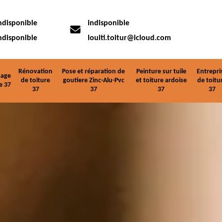
ndisponible
indisponible
ndisponible
louiti.toitur@icloud.com
Rénovation
Pose et réparation de
Peinture sur tuile
Entrepri
age
de toiture
goutiere Zinc-Alu-Pvc
et toiture ardoise
de toitu
e 37
37
37
37
37