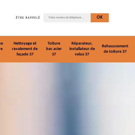
ÊTRE RAPPELÉ
se
Nettoyage et
Toiture
Réparateur,
Rehaussement
re
ravalement de
bac acier
installateur de
de toiture 37
façade 37
37
velux 37