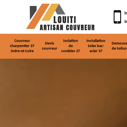
i
i
Couvreur
Isolation
Installation
Devis
Demouss
charpentier 37
de
toles bac-
couvreur
de toitur
Indre-et-Loire
combles 37
acier 37