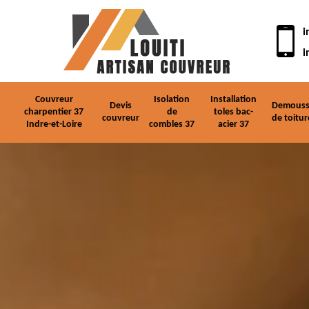
i
i
Couvreur
Isolation
Installation
Devis
Demouss
charpentier 37
de
toles bac-
couvreur
de toitur
Indre-et-Loire
combles 37
acier 37