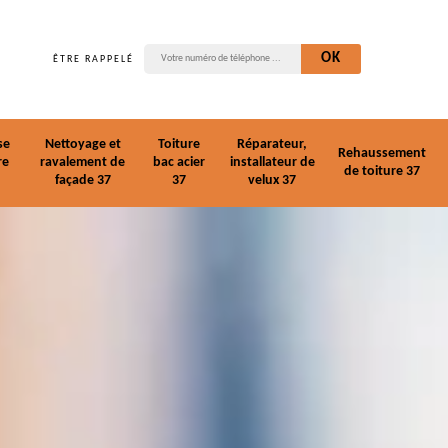
ÊTRE RAPPELÉ
se
Nettoyage et
Toiture
Réparateur,
Rehaussement
re
ravalement de
bac acier
installateur de
de toiture 37
façade 37
37
velux 37