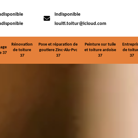
ndisponible
indisponible
ndisponible
louiti.toitur@icloud.com
Rénovation
Pose et réparation de
Peinture sur tuile
Entrepri
age
de toiture
goutiere Zinc-Alu-Pvc
et toiture ardoise
de toitu
e 37
37
37
37
37