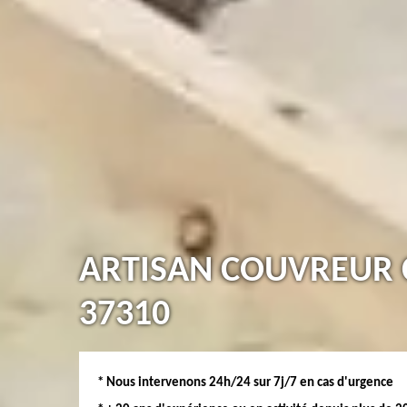
ARTISAN COUVREUR 
37310
* Nous intervenons 24h/24 sur 7j/7 en cas d'urgence