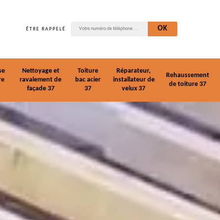
ÊTRE RAPPELÉ
se
Nettoyage et
Toiture
Réparateur,
Rehaussement
re
ravalement de
bac acier
installateur de
de toiture 37
façade 37
37
velux 37