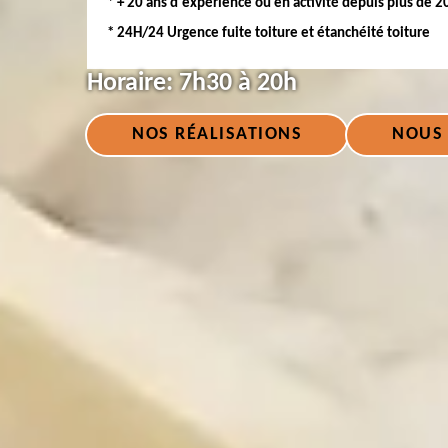
* + 20 ans d'expérience ou en activité depuis plus de 2
* 24H/24 Urgence fuite toiture et étanchéité toiture
Horaire:
7h30 à 20h
NOS RÉALISATIONS
NOUS