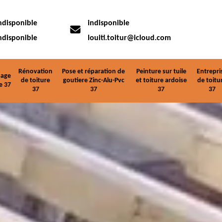
ndisponible
indisponible
ndisponible
louiti.toitur@icloud.com
Rénovation
Pose et réparation de
Peinture sur tuile
Entrepri
age
de toiture
goutiere Zinc-Alu-Pvc
et toiture ardoise
de toitu
e 37
37
37
37
37