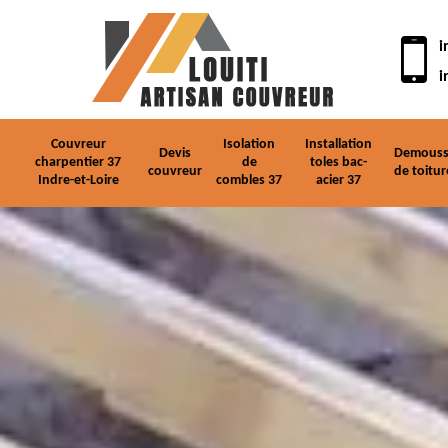
i
i
Couvreur
Isolation
Installation
Devis
Demouss
charpentier 37
de
toles bac-
couvreur
de toitur
Indre-et-Loire
combles 37
acier 37