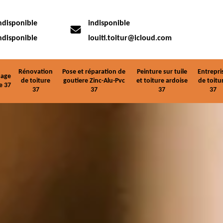
ndisponible
indisponible
ndisponible
louiti.toitur@icloud.com
Rénovation
Pose et réparation de
Peinture sur tuile
Entrepri
age
de toiture
goutiere Zinc-Alu-Pvc
et toiture ardoise
de toitu
e 37
37
37
37
37