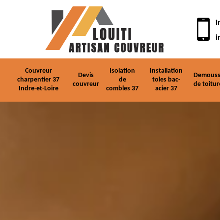
i
i
Couvreur
Isolation
Installation
Devis
Demouss
charpentier 37
de
toles bac-
couvreur
de toitur
Indre-et-Loire
combles 37
acier 37