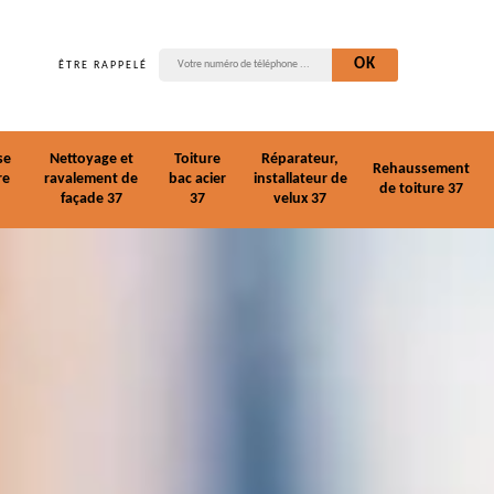
ÊTRE RAPPELÉ
se
Nettoyage et
Toiture
Réparateur,
Rehaussement
re
ravalement de
bac acier
installateur de
de toiture 37
façade 37
37
velux 37