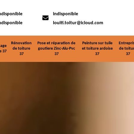
ndisponible
indisponible
ndisponible
louiti.toitur@icloud.com
Rénovation
Pose et réparation de
Peinture sur tuile
Entrepri
age
de toiture
goutiere Zinc-Alu-Pvc
et toiture ardoise
de toitu
e 37
37
37
37
37