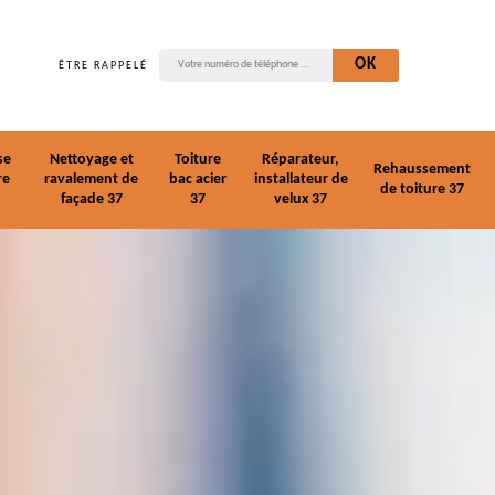
ÊTRE RAPPELÉ
se
Nettoyage et
Toiture
Réparateur,
Rehaussement
re
ravalement de
bac acier
installateur de
de toiture 37
façade 37
37
velux 37