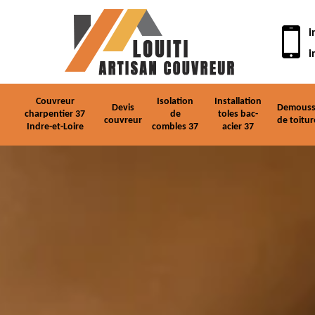
i
i
Couvreur
Isolation
Installation
Devis
Demouss
charpentier 37
de
toles bac-
couvreur
de toitur
Indre-et-Loire
combles 37
acier 37