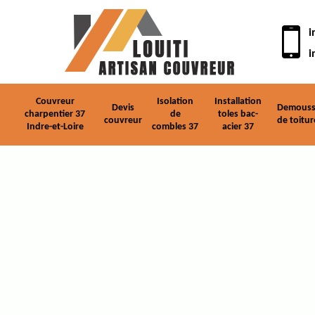
i
i
Couvreur
Isolation
Installation
Devis
Demouss
charpentier 37
de
toles bac-
couvreur
de toitur
Indre-et-Loire
combles 37
acier 37