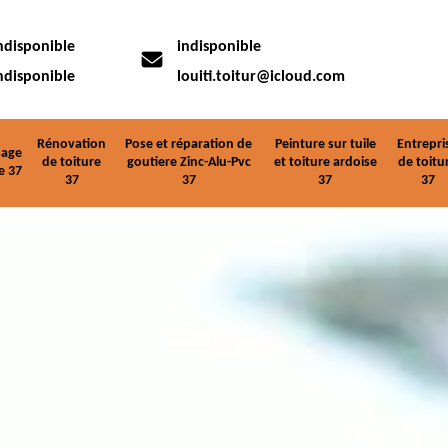
ndisponible
indisponible
ndisponible
louiti.toitur@icloud.com
Rénovation
Pose et réparation de
Peinture sur tuile
Entrepri
age
de toiture
goutiere Zinc-Alu-Pvc
et toiture ardoise
de toitu
e 37
37
37
37
37