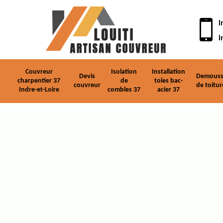
i
i
Couvreur
Isolation
Installation
Devis
Demouss
charpentier 37
de
toles bac-
couvreur
de toitur
Indre-et-Loire
combles 37
acier 37