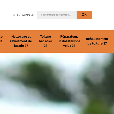
ÊTRE RAPPELÉ
se
Nettoyage et
Toiture
Réparateur,
Rehaussement
re
ravalement de
bac acier
installateur de
de toiture 37
façade 37
37
velux 37