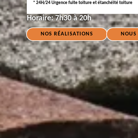
* 24H/24 Urgence fuite toiture et étanchéité toiture
Horaire:
7h30 à 20h
NOS RÉALISATIONS
NOUS