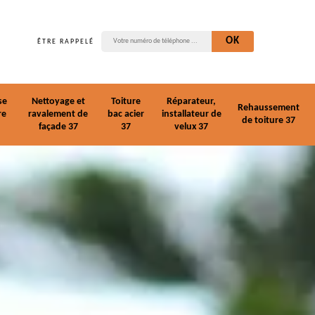
ÊTRE RAPPELÉ
se
Nettoyage et
Toiture
Réparateur,
Rehaussement
re
ravalement de
bac acier
installateur de
de toiture 37
façade 37
37
velux 37