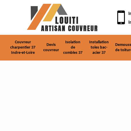
i
i
Couvreur
Isolation
Installation
Devis
Demouss
charpentier 37
de
toles bac-
couvreur
de toitur
Indre-et-Loire
combles 37
acier 37