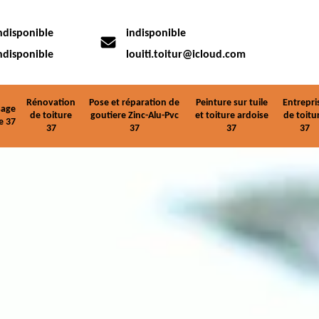
ndisponible
indisponible
ndisponible
louiti.toitur@icloud.com
Rénovation
Pose et réparation de
Peinture sur tuile
Entrepri
age
de toiture
goutiere Zinc-Alu-Pvc
et toiture ardoise
de toitu
e 37
37
37
37
37