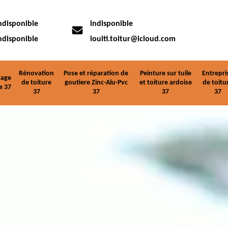
ndisponible
indisponible
ndisponible
louiti.toitur@icloud.com
Rénovation
Pose et réparation de
Peinture sur tuile
Entrepri
age
de toiture
goutiere Zinc-Alu-Pvc
et toiture ardoise
de toitu
e 37
37
37
37
37