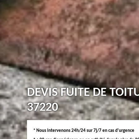
DEVIS FUITE DE TOI
37220
* Nous intervenons 24h/24 sur 7j/7 en cas d'urgence