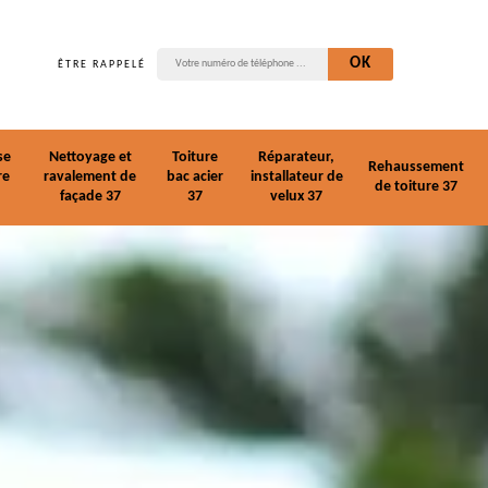
ÊTRE RAPPELÉ
se
Nettoyage et
Toiture
Réparateur,
Rehaussement
re
ravalement de
bac acier
installateur de
de toiture 37
façade 37
37
velux 37