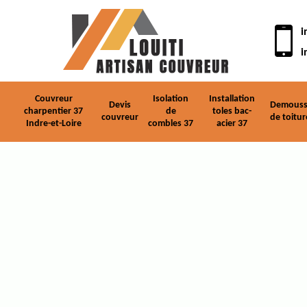
i
i
Couvreur
Isolation
Installation
Devis
Demouss
charpentier 37
de
toles bac-
couvreur
de toitur
Indre-et-Loire
combles 37
acier 37