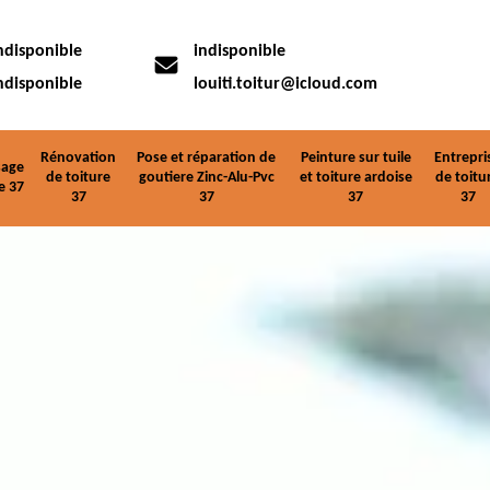
ndisponible
indisponible
ndisponible
louiti.toitur@icloud.com
Rénovation
Pose et réparation de
Peinture sur tuile
Entrepri
age
de toiture
goutiere Zinc-Alu-Pvc
et toiture ardoise
de toitu
e 37
37
37
37
37