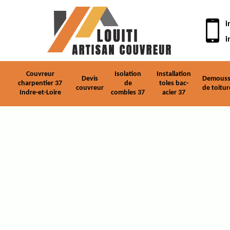
i
i
Couvreur
Isolation
Installation
Devis
Demouss
charpentier 37
de
toles bac-
couvreur
de toitur
Indre-et-Loire
combles 37
acier 37