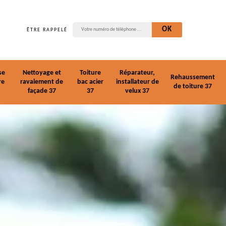
ÊTRE RAPPELÉ
se
Nettoyage et
Toiture
Réparateur,
Rehaussement
re
ravalement de
bac acier
installateur de
de toiture 37
façade 37
37
velux 37