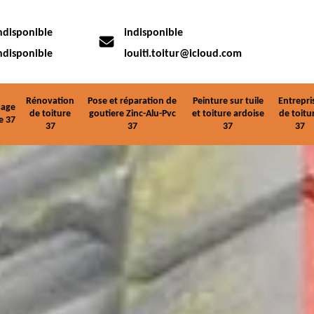
ndisponible
indisponible
ndisponible
louiti.toitur@icloud.com
Rénovation
Pose et réparation de
Peinture sur tuile
Entrepri
age
de toiture
goutiere Zinc-Alu-Pvc
et toiture ardoise
de toitu
e 37
37
37
37
37