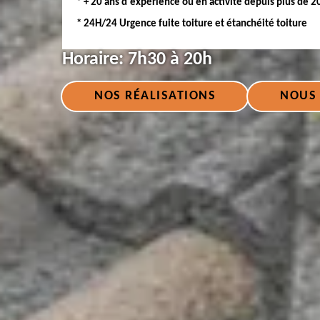
* + 20 ans d'expérience ou en activité depuis plus de 2
* 24H/24 Urgence fuite toiture et étanchéité toiture
Horaire:
7h30 à 20h
NOS RÉALISATIONS
NOUS