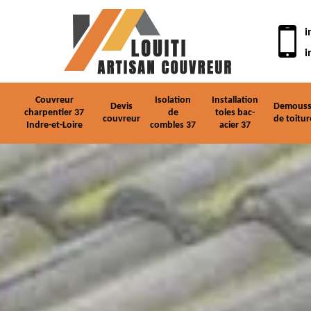
i
i
Couvreur
Isolation
Installation
Devis
Demouss
charpentier 37
de
toles bac-
couvreur
de toitur
Indre-et-Loire
combles 37
acier 37