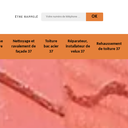
ÊTRE RAPPELÉ
se
Nettoyage et
Toiture
Réparateur,
Rehaussement
re
ravalement de
bac acier
installateur de
de toiture 37
façade 37
37
velux 37