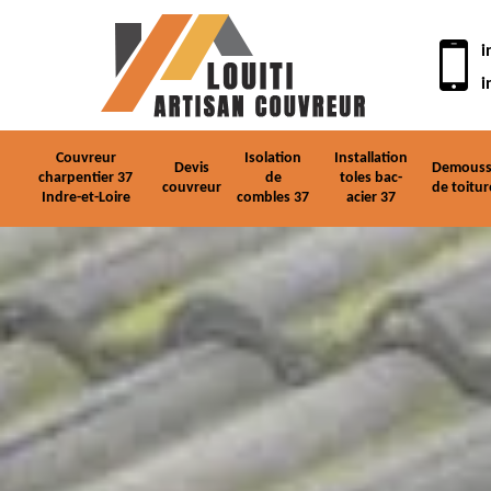
i
i
Couvreur
Isolation
Installation
Devis
Demouss
charpentier 37
de
toles bac-
couvreur
de toitur
Indre-et-Loire
combles 37
acier 37