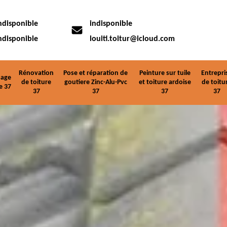
ndisponible
indisponible
ndisponible
louiti.toitur@icloud.com
Rénovation
Pose et réparation de
Peinture sur tuile
Entrepri
age
de toiture
goutiere Zinc-Alu-Pvc
et toiture ardoise
de toitu
e 37
37
37
37
37