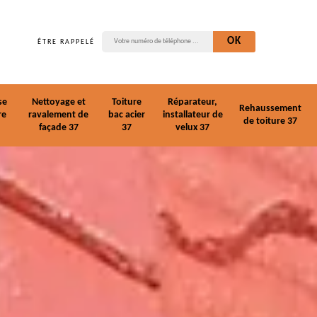
ÊTRE RAPPELÉ
se
Nettoyage et
Toiture
Réparateur,
Rehaussement
re
ravalement de
bac acier
installateur de
de toiture 37
façade 37
37
velux 37