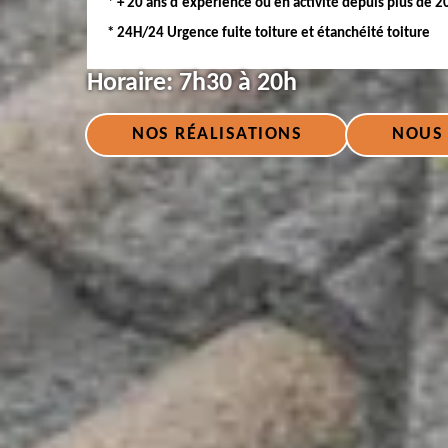
* + 20 ans d'expérience ou en activité depuis plus de 2
* 24H/24 Urgence fuite toiture et étanchéité toiture
Horaire:
7h30 à 20h
NOS RÉALISATIONS
NOUS