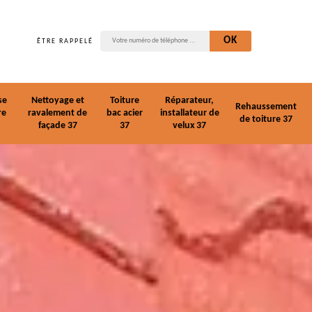
ÊTRE RAPPELÉ
se
Nettoyage et
Toiture
Réparateur,
Rehaussement
re
ravalement de
bac acier
installateur de
de toiture 37
façade 37
37
velux 37