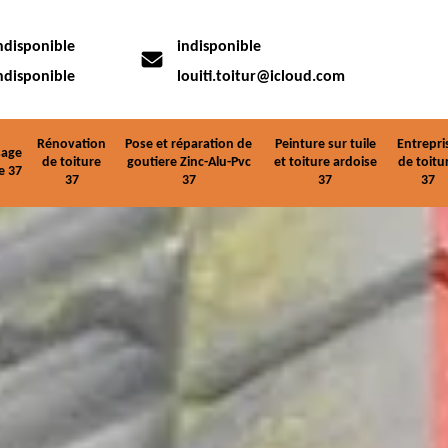
ndisponible
indisponible
ndisponible
louiti.toitur@icloud.com
Rénovation
Pose et réparation de
Peinture sur tuile
Entrepri
age
de toiture
goutiere Zinc-Alu-Pvc
et toiture ardoise
de toitu
e 37
37
37
37
37