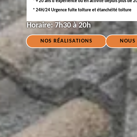
* + 20 ans d'expérience ou en activité depuis plus de 2
* 24H/24 Urgence fuite toiture et étanchéité toiture
Horaire:
7h30 à 20h
NOS RÉALISATIONS
NOUS