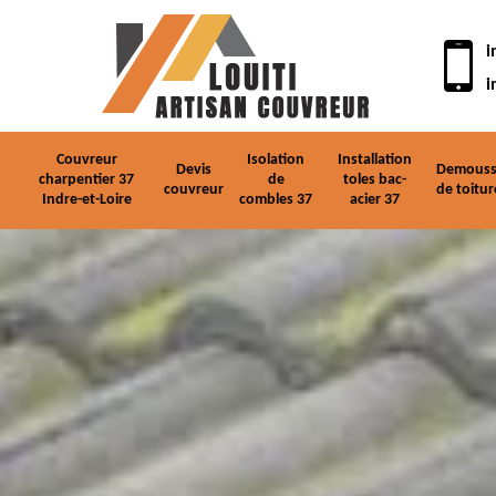
i
i
Couvreur
Isolation
Installation
Devis
Demouss
charpentier 37
de
toles bac-
couvreur
de toitur
Indre-et-Loire
combles 37
acier 37