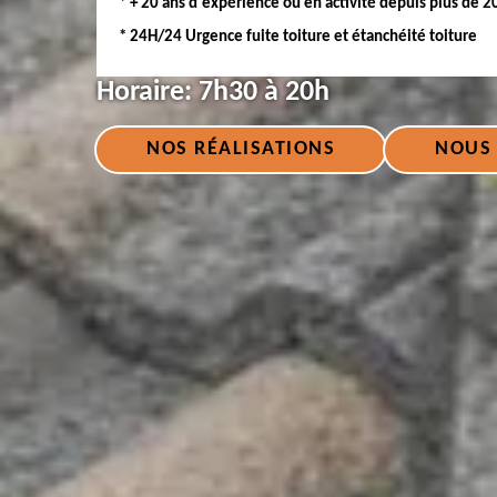
* + 20 ans d'expérience ou en activité depuis plus de 2
* 24H/24 Urgence fuite toiture et étanchéité toiture
Horaire:
7h30 à 20h
NOS RÉALISATIONS
NOUS