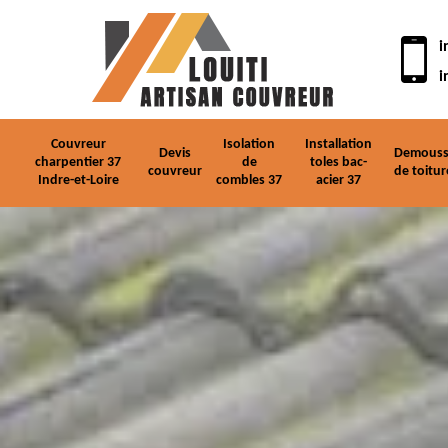
i
i
Couvreur
Isolation
Installation
Devis
Demouss
charpentier 37
de
toles bac-
couvreur
de toitur
Indre-et-Loire
combles 37
acier 37