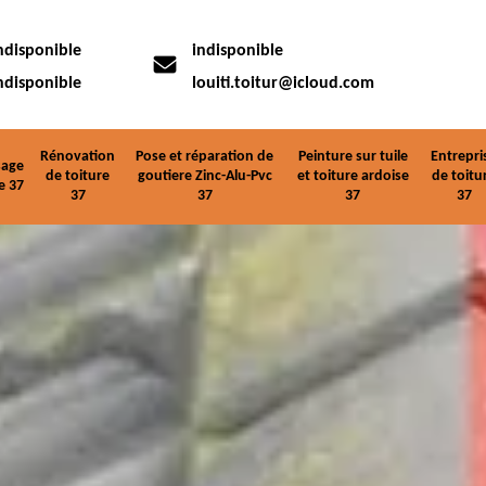
ndisponible
indisponible
ndisponible
louiti.toitur@icloud.com
Rénovation
Pose et réparation de
Peinture sur tuile
Entrepri
age
de toiture
goutiere Zinc-Alu-Pvc
et toiture ardoise
de toitu
e 37
37
37
37
37