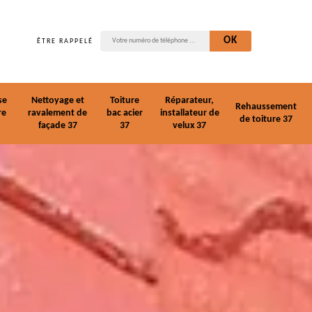
ÊTRE RAPPELÉ
se
Nettoyage et
Toiture
Réparateur,
Rehaussement
re
ravalement de
bac acier
installateur de
de toiture 37
façade 37
37
velux 37