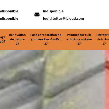
ndisponible
indisponible
ndisponible
louiti.toitur@icloud.com
Rénovation
Pose et réparation de
Peinture sur tuile
Entrepri
age
de toiture
goutiere Zinc-Alu-Pvc
et toiture ardoise
de toitu
e 37
37
37
37
37