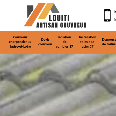
i
i
Couvreur
Isolation
Installation
Devis
Demouss
charpentier 37
de
toles bac-
couvreur
de toitur
Indre-et-Loire
combles 37
acier 37