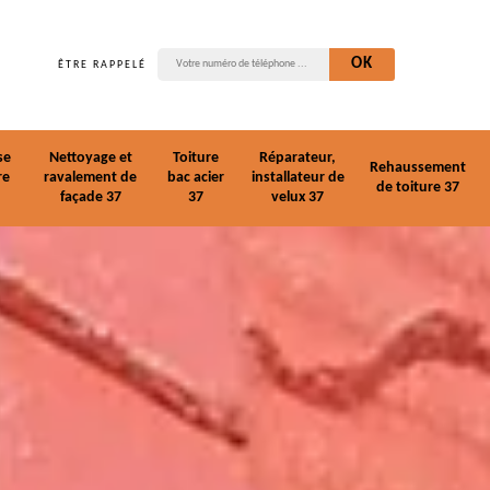
ÊTRE RAPPELÉ
se
Nettoyage et
Toiture
Réparateur,
Rehaussement
re
ravalement de
bac acier
installateur de
de toiture 37
façade 37
37
velux 37