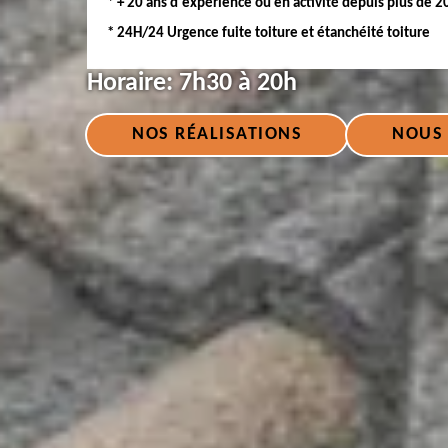
* + 20 ans d'expérience ou en activité depuis plus de 2
* 24H/24 Urgence fuite toiture et étanchéité toiture
Horaire:
7h30 à 20h
NOS RÉALISATIONS
NOUS