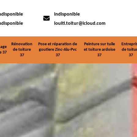
ndisponible
indisponible
ndisponible
louiti.toitur@icloud.com
Rénovation
Pose et réparation de
Peinture sur tuile
Entrepri
age
de toiture
goutiere Zinc-Alu-Pvc
et toiture ardoise
de toitu
e 37
37
37
37
37