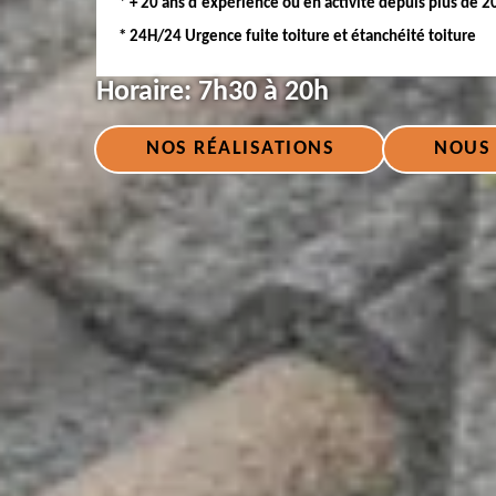
* + 20 ans d'expérience ou en activité depuis plus de 2
* 24H/24 Urgence fuite toiture et étanchéité toiture
Horaire:
7h30 à 20h
NOS RÉALISATIONS
NOUS