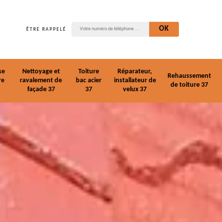
ÊTRE RAPPELÉ
se
Nettoyage et
Toiture
Réparateur,
Rehaussement
re
ravalement de
bac acier
installateur de
de toiture 37
façade 37
37
velux 37