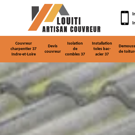
i
i
Couvreur
Isolation
Installation
Devis
Demouss
charpentier 37
de
toles bac-
couvreur
de toitur
Indre-et-Loire
combles 37
acier 37