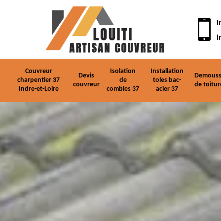
i
i
Couvreur
Isolation
Installation
Devis
Demouss
charpentier 37
de
toles bac-
couvreur
de toitur
Indre-et-Loire
combles 37
acier 37