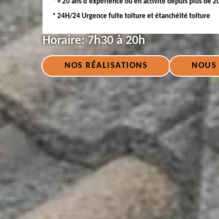
* + 20 ans d'expérience ou en activité depuis plus de 2
* 24H/24 Urgence fuite toiture et étanchéité toiture
Horaire:
7h30 à 20h
NOS RÉALISATIONS
NOUS