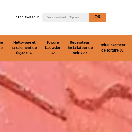
ÊTRE RAPPELÉ
se
Nettoyage et
Toiture
Réparateur,
Rehaussement
re
ravalement de
bac acier
installateur de
de toiture 37
façade 37
37
velux 37