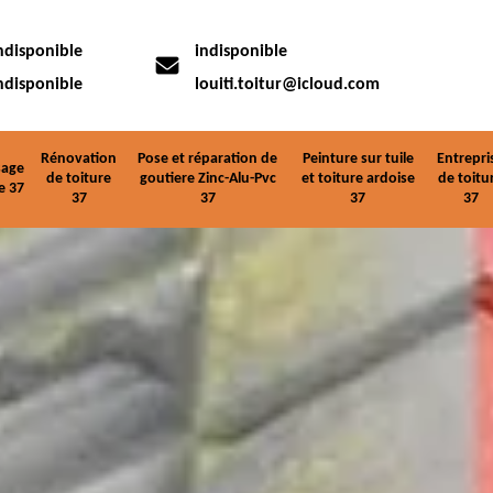
ndisponible
indisponible
ndisponible
louiti.toitur@icloud.com
Rénovation
Pose et réparation de
Peinture sur tuile
Entrepri
age
de toiture
goutiere Zinc-Alu-Pvc
et toiture ardoise
de toitu
e 37
37
37
37
37