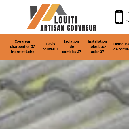
i
i
Couvreur
Isolation
Installation
Devis
Demouss
charpentier 37
de
toles bac-
couvreur
de toitur
Indre-et-Loire
combles 37
acier 37