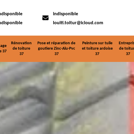
ndisponible
indisponible
ndisponible
louiti.toitur@icloud.com
Rénovation
Pose et réparation de
Peinture sur tuile
Entrepri
age
de toiture
goutiere Zinc-Alu-Pvc
et toiture ardoise
de toitu
e 37
37
37
37
37