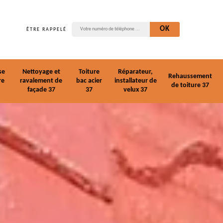
ÊTRE RAPPELÉ
se
Nettoyage et
Toiture
Réparateur,
Rehaussement
re
ravalement de
bac acier
installateur de
de toiture 37
façade 37
37
velux 37