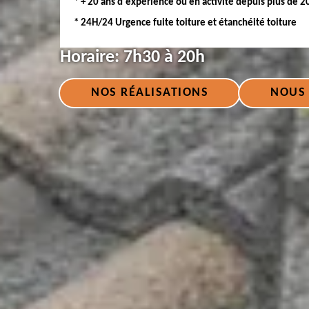
* + 20 ans d'expérience ou en activité depuis plus de 2
* 24H/24 Urgence fuite toiture et étanchéité toiture
Horaire:
7h30 à 20h
NOS RÉALISATIONS
NOUS