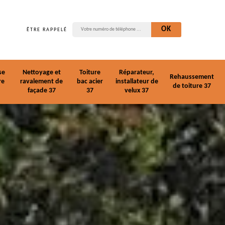
ÊTRE RAPPELÉ
se
Nettoyage et
Toiture
Réparateur,
Rehaussement
re
ravalement de
bac acier
installateur de
de toiture 37
façade 37
37
velux 37