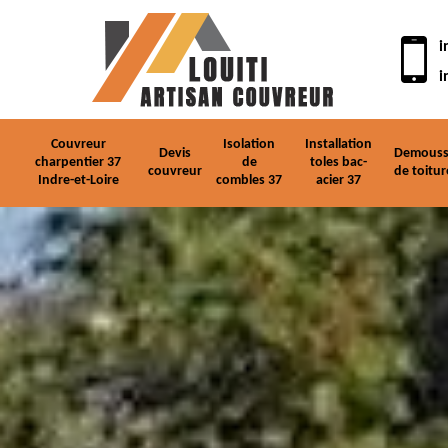
i
i
Couvreur
Isolation
Installation
Devis
Demouss
charpentier 37
de
toles bac-
couvreur
de toitur
Indre-et-Loire
combles 37
acier 37