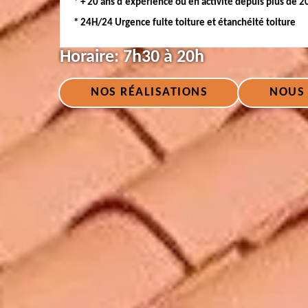
* + 20 ans d'expérience ou en activité depuis plus de 2
* 24H/24 Urgence fuite toiture et étanchéité toiture
Horaire:
7h30 à 20h
NOS RÉALISATIONS
NOUS