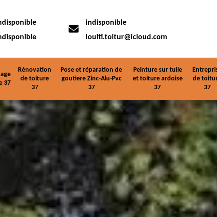
ndisponible
indisponible
ndisponible
louiti.toitur@icloud.com
Rénovation
Pose et réparation de
Peinture sur tuile
Entrepri
age
de toiture
goutiere Zinc-Alu-Pvc
et toiture ardoise
de toitu
e 37
37
37
37
37