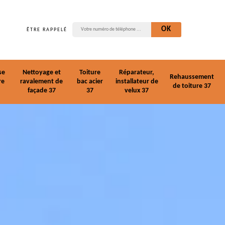
ÊTRE RAPPELÉ
se
Nettoyage et
Toiture
Réparateur,
Rehaussement
re
ravalement de
bac acier
installateur de
de toiture 37
façade 37
37
velux 37