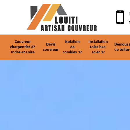
i
i
Couvreur
Isolation
Installation
Devis
Demouss
charpentier 37
de
toles bac-
couvreur
de toitur
Indre-et-Loire
combles 37
acier 37