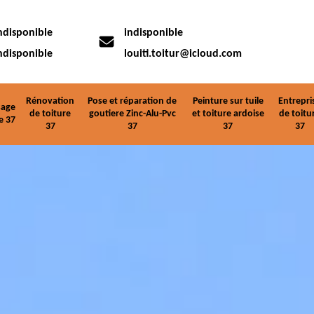
ndisponible
indisponible
ndisponible
louiti.toitur@icloud.com
Rénovation
Pose et réparation de
Peinture sur tuile
Entrepri
age
de toiture
goutiere Zinc-Alu-Pvc
et toiture ardoise
de toitu
e 37
37
37
37
37