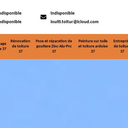
ndisponible
indisponible
ndisponible
louiti.toitur@icloud.com
Rénovation
Pose et réparation de
Peinture sur tuile
Entrepri
age
de toiture
goutiere Zinc-Alu-Pvc
et toiture ardoise
de toitu
e 37
37
37
37
37