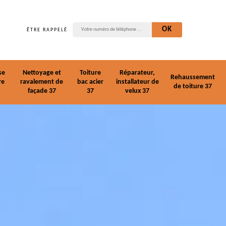
ÊTRE RAPPELÉ
se
Nettoyage et
Toiture
Réparateur,
Rehaussement
re
ravalement de
bac acier
installateur de
de toiture 37
façade 37
37
velux 37