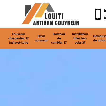
i
i
Couvreur
Isolation
Installation
Devis
Demouss
charpentier 37
de
toles bac-
couvreur
de toitur
Indre-et-Loire
combles 37
acier 37