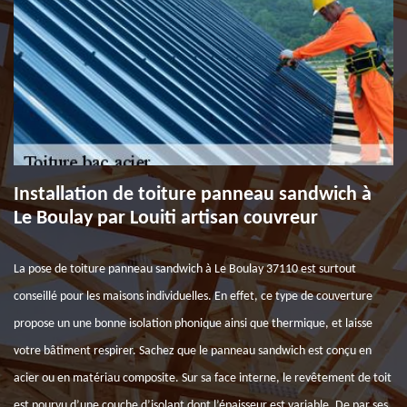
Installation de toiture panneau sandwich à
Le Boulay par Louiti artisan couvreur
La pose de toiture panneau sandwich à Le Boulay 37110 est surtout
conseillé pour les maisons individuelles. En effet, ce type de couverture
propose un une bonne isolation phonique ainsi que thermique, et laisse
votre bâtiment respirer. Sachez que le panneau sandwich est conçu en
acier ou en matériau composite. Sur sa face interne, le revêtement de toit
est pourvu d’une couche d’isolant dont l’épaisseur est variable. De par ses