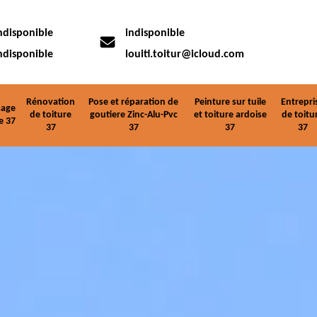
ndisponible
indisponible
ndisponible
louiti.toitur@icloud.com
Rénovation
Pose et réparation de
Peinture sur tuile
Entrepri
age
de toiture
goutiere Zinc-Alu-Pvc
et toiture ardoise
de toitu
e 37
37
37
37
37