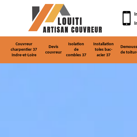
i
i
Couvreur
Isolation
Installation
Devis
Demouss
charpentier 37
de
toles bac-
couvreur
de toitur
Indre-et-Loire
combles 37
acier 37