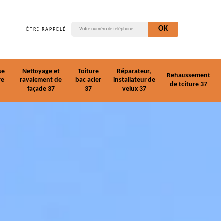
ÊTRE RAPPELÉ
se
Nettoyage et
Toiture
Réparateur,
Rehaussement
re
ravalement de
bac acier
installateur de
de toiture 37
façade 37
37
velux 37