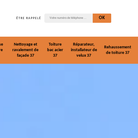
ÊTRE RAPPELÉ
se
Nettoyage et
Toiture
Réparateur,
Rehaussement
re
ravalement de
bac acier
installateur de
de toiture 37
façade 37
37
velux 37