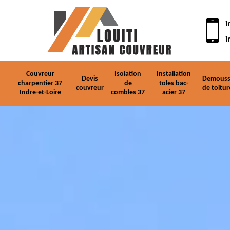
i
i
Couvreur
Isolation
Installation
Devis
Demouss
charpentier 37
de
toles bac-
couvreur
de toitur
Indre-et-Loire
combles 37
acier 37