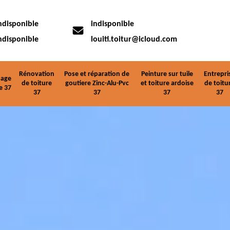
ndisponible
indisponible
ndisponible
louiti.toitur@icloud.com
Rénovation
Pose et réparation de
Peinture sur tuile
Entrepri
age
de toiture
goutiere Zinc-Alu-Pvc
et toiture ardoise
de toitu
e 37
37
37
37
37