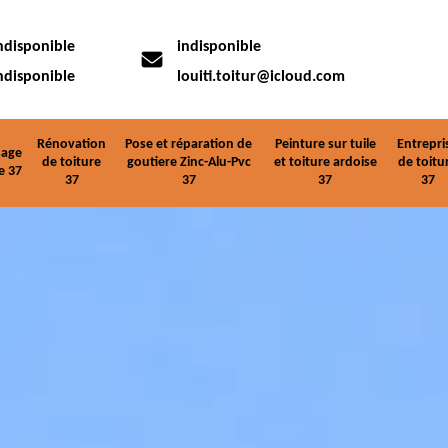
ndisponible
indisponible
ndisponible
louiti.toitur@icloud.com
Rénovation
Pose et réparation de
Peinture sur tuile
Entrepri
age
de toiture
goutiere Zinc-Alu-Pvc
et toiture ardoise
de toitu
e 37
37
37
37
37