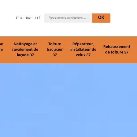
ÊTRE RAPPELÉ
se
Nettoyage et
Toiture
Réparateur,
Rehaussement
re
ravalement de
bac acier
installateur de
de toiture 37
façade 37
37
velux 37