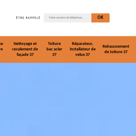
ÊTRE RAPPELÉ
se
Nettoyage et
Toiture
Réparateur,
Rehaussement
re
ravalement de
bac acier
installateur de
de toiture 37
façade 37
37
velux 37