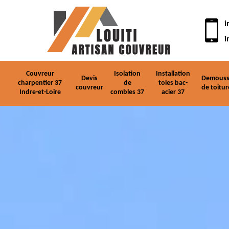
i
i
Couvreur
Isolation
Installation
Devis
Demouss
charpentier 37
de
toles bac-
couvreur
de toitur
Indre-et-Loire
combles 37
acier 37