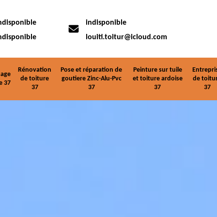
ndisponible
indisponible
ndisponible
louiti.toitur@icloud.com
Rénovation
Pose et réparation de
Peinture sur tuile
Entrepri
age
de toiture
goutiere Zinc-Alu-Pvc
et toiture ardoise
de toitu
e 37
37
37
37
37