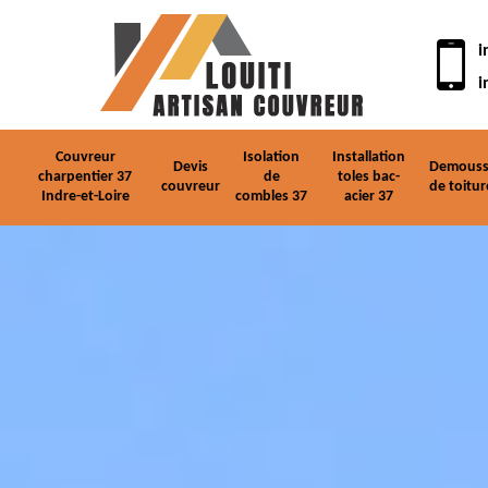
i
i
Couvreur
Isolation
Installation
Devis
Demouss
charpentier 37
de
toles bac-
couvreur
de toitur
Indre-et-Loire
combles 37
acier 37