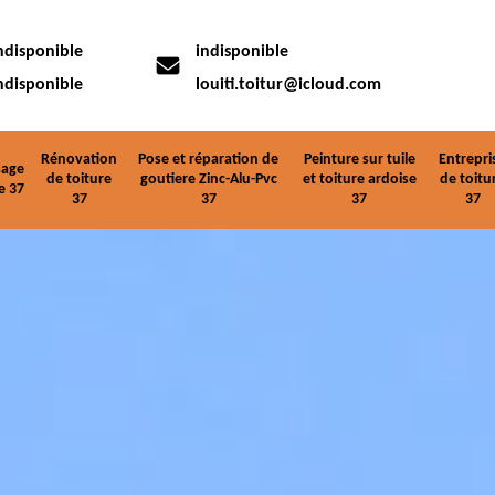
ndisponible
indisponible
ndisponible
louiti.toitur@icloud.com
Rénovation
Pose et réparation de
Peinture sur tuile
Entrepri
age
de toiture
goutiere Zinc-Alu-Pvc
et toiture ardoise
de toitu
e 37
37
37
37
37