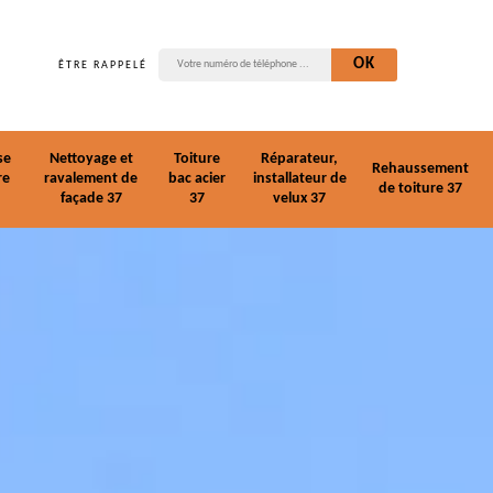
ÊTRE RAPPELÉ
se
Nettoyage et
Toiture
Réparateur,
Rehaussement
re
ravalement de
bac acier
installateur de
de toiture 37
façade 37
37
velux 37