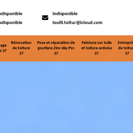
ndisponible
indisponible
ndisponible
louiti.toitur@icloud.com
Rénovation
Pose et réparation de
Peinture sur tuile
Entrepri
age
de toiture
goutiere Zinc-Alu-Pvc
et toiture ardoise
de toitu
e 37
37
37
37
37