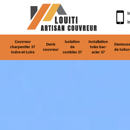
i
i
Couvreur
Isolation
Installation
Devis
Demouss
charpentier 37
de
toles bac-
couvreur
de toitur
Indre-et-Loire
combles 37
acier 37