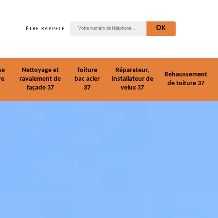
ÊTRE RAPPELÉ
se
Nettoyage et
Toiture
Réparateur,
Rehaussement
re
ravalement de
bac acier
installateur de
de toiture 37
façade 37
37
velux 37