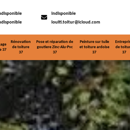
ndisponible
indisponible
ndisponible
louiti.toitur@icloud.com
Rénovation
Pose et réparation de
Peinture sur tuile
Entrepri
age
de toiture
goutiere Zinc-Alu-Pvc
et toiture ardoise
de toitu
e 37
37
37
37
37