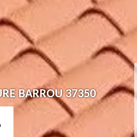
URE BARROU 37350
0