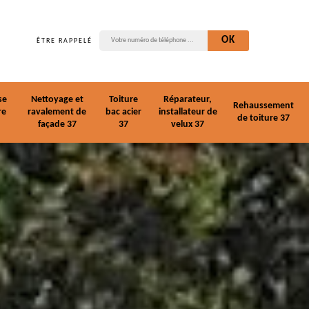
ÊTRE RAPPELÉ
se
Nettoyage et
Toiture
Réparateur,
Rehaussement
re
ravalement de
bac acier
installateur de
de toiture 37
façade 37
37
velux 37