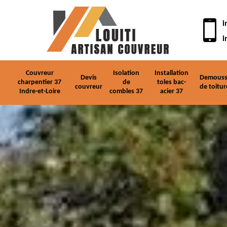
i
i
Couvreur
Isolation
Installation
Devis
Demouss
charpentier 37
de
toles bac-
couvreur
de toitur
Indre-et-Loire
combles 37
acier 37