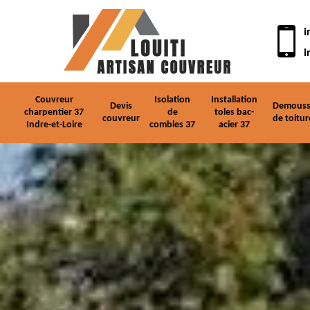
i
i
Couvreur
Isolation
Installation
Devis
Demouss
charpentier 37
de
toles bac-
couvreur
de toitur
Indre-et-Loire
combles 37
acier 37