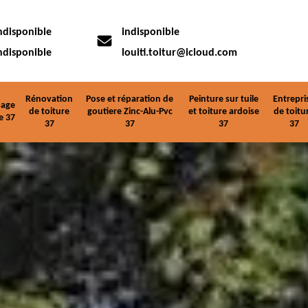
ndisponible
indisponible
ndisponible
louiti.toitur@icloud.com
Rénovation
Pose et réparation de
Peinture sur tuile
Entrepri
age
de toiture
goutiere Zinc-Alu-Pvc
et toiture ardoise
de toitu
e 37
37
37
37
37