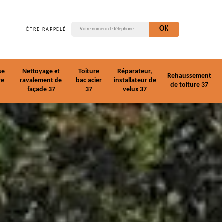
ÊTRE RAPPELÉ
se
Nettoyage et
Toiture
Réparateur,
Rehaussement
re
ravalement de
bac acier
installateur de
de toiture 37
façade 37
37
velux 37