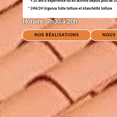
* + 20 ans d'expérience ou en activité depuis plus de 2
* 24H/24 Urgence fuite toiture et étanchéité toiture
Horaire:
7h30 à 20h
NOS RÉALISATIONS
NOUS