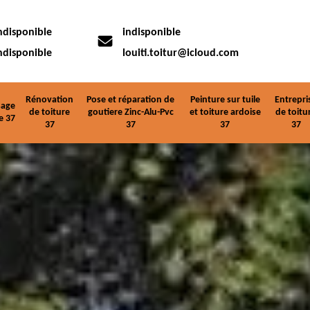
ndisponible
indisponible
ndisponible
louiti.toitur@icloud.com
Rénovation
Pose et réparation de
Peinture sur tuile
Entrepri
age
de toiture
goutiere Zinc-Alu-Pvc
et toiture ardoise
de toitu
e 37
37
37
37
37