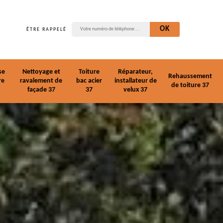
ÊTRE RAPPELÉ
se
Nettoyage et
Toiture
Réparateur,
Rehaussement
re
ravalement de
bac acier
installateur de
de toiture 37
façade 37
37
velux 37