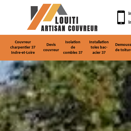
i
i
Couvreur
Isolation
Installation
Devis
Demouss
charpentier 37
de
toles bac-
couvreur
de toitur
Indre-et-Loire
combles 37
acier 37