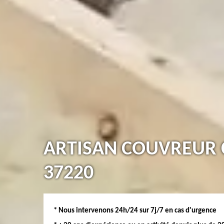
ARTISAN COUVREUR C
37220
* Nous intervenons 24h/24 sur 7j/7 en cas d'urgence