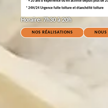
* + 20 ans d'expérience ou en activité depuis plus de 2
* 24H/24 Urgence fuite toiture et étanchéité toiture
Horaire:
7h30 à 20h
NOS RÉALISATIONS
NOUS