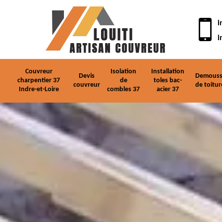
i
i
Couvreur
Isolation
Installation
Devis
Demouss
charpentier 37
de
toles bac-
couvreur
de toitur
Indre-et-Loire
combles 37
acier 37