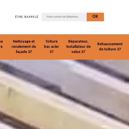
ÊTRE RAPPELÉ
se
Nettoyage et
Toiture
Réparateur,
Rehaussement
re
ravalement de
bac acier
installateur de
de toiture 37
façade 37
37
velux 37