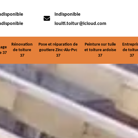
ndisponible
indisponible
ndisponible
louiti.toitur@icloud.com
Rénovation
Pose et réparation de
Peinture sur tuile
Entrepri
age
de toiture
goutiere Zinc-Alu-Pvc
et toiture ardoise
de toitu
e 37
37
37
37
37