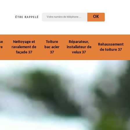
ÊTRE RAPPELÉ
se
Nettoyage et
Toiture
Réparateur,
Rehaussement
re
ravalement de
bac acier
installateur de
de toiture 37
façade 37
37
velux 37