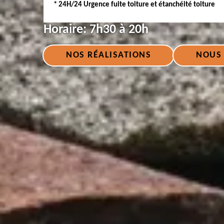
* 24H/24 Urgence fuite toiture et étanchéité toiture
Horaire:
7h30 à 20h
NOS RÉALISATIONS
NOUS