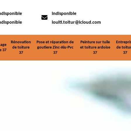
ndisponible
indisponible
ndisponible
louiti.toitur@icloud.com
Rénovation
Pose et réparation de
Peinture sur tuile
Entrepri
age
de toiture
goutiere Zinc-Alu-Pvc
et toiture ardoise
de toitu
e 37
37
37
37
37