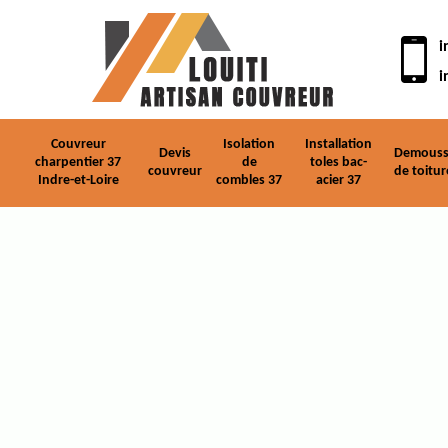
i
i
Couvreur
Isolation
Installation
Devis
Demouss
charpentier 37
de
toles bac-
couvreur
de toitur
Indre-et-Loire
combles 37
acier 37