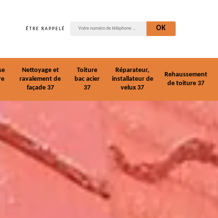
ÊTRE RAPPELÉ
se
Nettoyage et
Toiture
Réparateur,
Rehaussement
re
ravalement de
bac acier
installateur de
de toiture 37
façade 37
37
velux 37