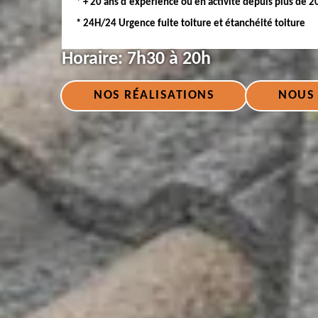
* + 20 ans d'expérience ou en activité depuis plus de 2
* 24H/24 Urgence fuite toiture et étanchéité toiture
Horaire:
7h30 à 20h
NOS RÉALISATIONS
NOUS