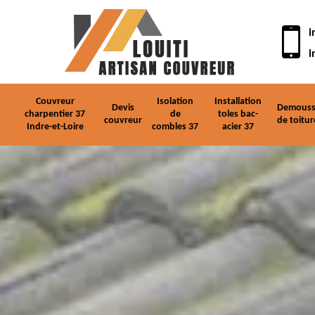
i
i
Couvreur
Isolation
Installation
Devis
Demouss
charpentier 37
de
toles bac-
couvreur
de toitur
Indre-et-Loire
combles 37
acier 37