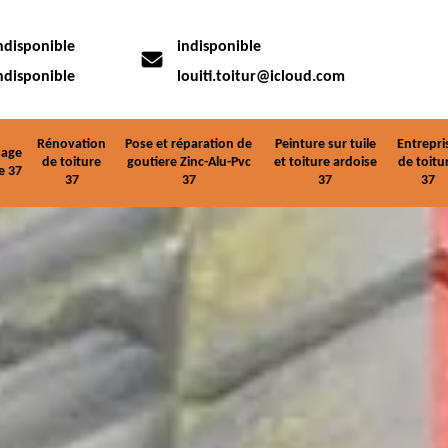
ndisponible
indisponible
ndisponible
louiti.toitur@icloud.com
Rénovation
Pose et réparation de
Peinture sur tuile
Entrepri
age
de toiture
goutiere Zinc-Alu-Pvc
et toiture ardoise
de toitu
e 37
37
37
37
37