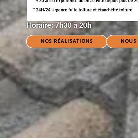
* + 20 ans d'expérience ou en activité depuis plus de 2
* 24H/24 Urgence fuite toiture et étanchéité toiture
Horaire:
7h30 à 20h
NOS RÉALISATIONS
NOUS