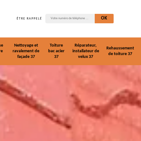
ÊTRE RAPPELÉ
se
Nettoyage et
Toiture
Réparateur,
Rehaussement
re
ravalement de
bac acier
installateur de
de toiture 37
façade 37
37
velux 37