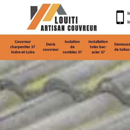
i
i
Couvreur
Isolation
Installation
Devis
Demouss
charpentier 37
de
toles bac-
couvreur
de toitur
Indre-et-Loire
combles 37
acier 37