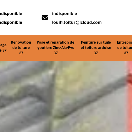
ndisponible
indisponible
ndisponible
louiti.toitur@icloud.com
Rénovation
Pose et réparation de
Peinture sur tuile
Entrepri
age
de toiture
goutiere Zinc-Alu-Pvc
et toiture ardoise
de toitu
e 37
37
37
37
37