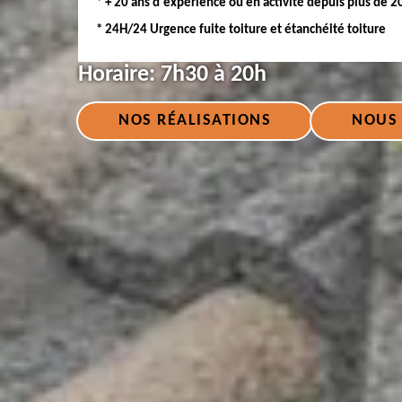
* + 20 ans d'expérience ou en activité depuis plus de 2
* 24H/24 Urgence fuite toiture et étanchéité toiture
Horaire:
7h30 à 20h
NOS RÉALISATIONS
NOUS