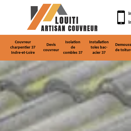
i
i
Couvreur
Isolation
Installation
Devis
Demouss
charpentier 37
de
toles bac-
couvreur
de toitur
Indre-et-Loire
combles 37
acier 37