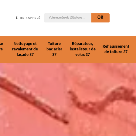
ÊTRE RAPPELÉ
se
Nettoyage et
Toiture
Réparateur,
Rehaussement
re
ravalement de
bac acier
installateur de
de toiture 37
façade 37
37
velux 37