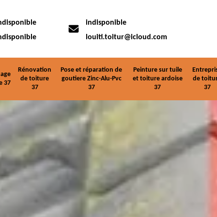
ndisponible
indisponible
ndisponible
louiti.toitur@icloud.com
Rénovation
Pose et réparation de
Peinture sur tuile
Entrepri
age
de toiture
goutiere Zinc-Alu-Pvc
et toiture ardoise
de toitu
e 37
37
37
37
37