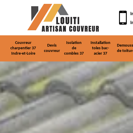
i
i
Couvreur
Isolation
Installation
Devis
Demouss
charpentier 37
de
toles bac-
couvreur
de toitur
Indre-et-Loire
combles 37
acier 37