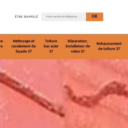
ÊTRE RAPPELÉ
se
Nettoyage et
Toiture
Réparateur,
Rehaussement
re
ravalement de
bac acier
installateur de
de toiture 37
façade 37
37
velux 37