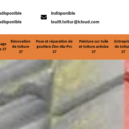
ndisponible
indisponible
ndisponible
louiti.toitur@icloud.com
Rénovation
Pose et réparation de
Peinture sur tuile
Entrepri
age
de toiture
goutiere Zinc-Alu-Pvc
et toiture ardoise
de toitu
e 37
37
37
37
37