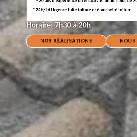
* + 20 ans d'expérience ou en activité depuis plus de 2
* 24H/24 Urgence fuite toiture et étanchéité toiture
Horaire:
7h30 à 20h
NOS RÉALISATIONS
NOUS