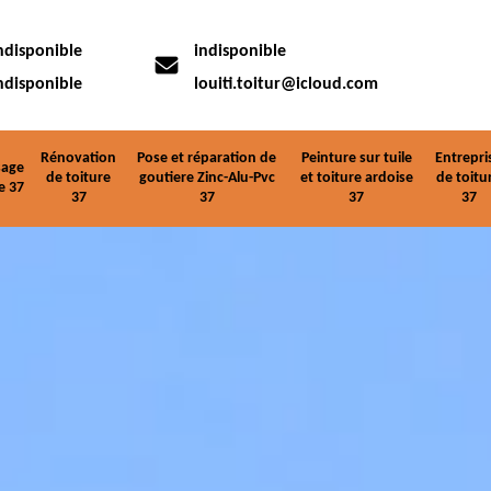
ndisponible
indisponible
ndisponible
louiti.toitur@icloud.com
Rénovation
Pose et réparation de
Peinture sur tuile
Entrepri
age
de toiture
goutiere Zinc-Alu-Pvc
et toiture ardoise
de toitu
e 37
37
37
37
37