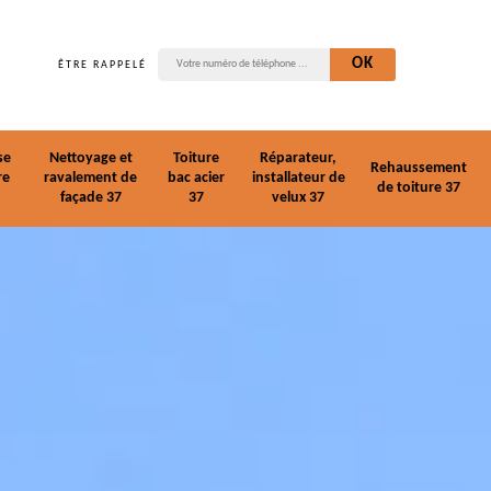
ÊTRE RAPPELÉ
se
Nettoyage et
Toiture
Réparateur,
Rehaussement
re
ravalement de
bac acier
installateur de
de toiture 37
façade 37
37
velux 37