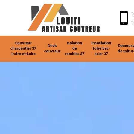
i
i
Couvreur
Isolation
Installation
Devis
Demouss
charpentier 37
de
toles bac-
couvreur
de toitur
Indre-et-Loire
combles 37
acier 37