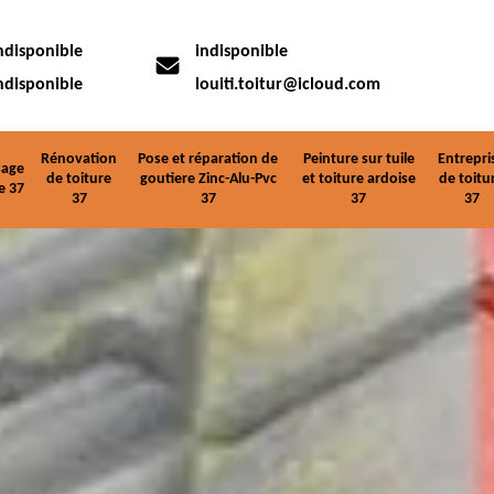
ndisponible
indisponible
ndisponible
louiti.toitur@icloud.com
Rénovation
Pose et réparation de
Peinture sur tuile
Entrepri
age
de toiture
goutiere Zinc-Alu-Pvc
et toiture ardoise
de toitu
e 37
37
37
37
37