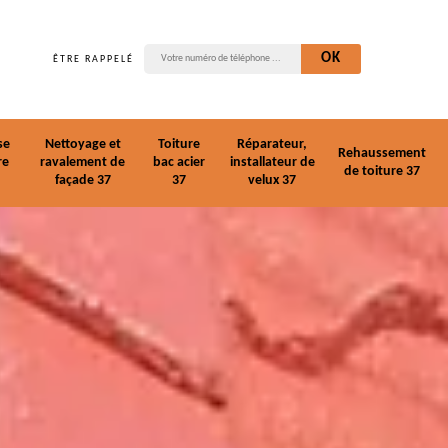
ÊTRE RAPPELÉ
se
Nettoyage et
Toiture
Réparateur,
Rehaussement
re
ravalement de
bac acier
installateur de
de toiture 37
façade 37
37
velux 37