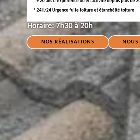
* + 20 ans d'expérience ou en activité depuis plus de 2
* 24H/24 Urgence fuite toiture et étanchéité toiture
Horaire:
7h30 à 20h
NOS RÉALISATIONS
NOUS