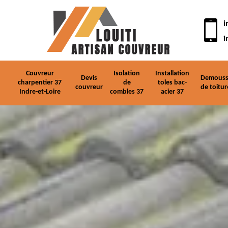
i
i
Couvreur
Isolation
Installation
Devis
Demouss
charpentier 37
de
toles bac-
couvreur
de toitur
Indre-et-Loire
combles 37
acier 37