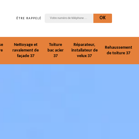
ÊTRE RAPPELÉ
se
Nettoyage et
Toiture
Réparateur,
Rehaussement
re
ravalement de
bac acier
installateur de
de toiture 37
façade 37
37
velux 37