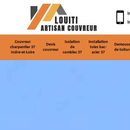
i
i
Couvreur
Isolation
Installation
Devis
Demouss
charpentier 37
de
toles bac-
couvreur
de toitur
Indre-et-Loire
combles 37
acier 37