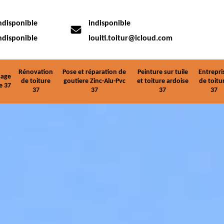
ndisponible
indisponible
ndisponible
louiti.toitur@icloud.com
Rénovation
Pose et réparation de
Peinture sur tuile
Entrepri
age
de toiture
goutiere Zinc-Alu-Pvc
et toiture ardoise
de toitu
e 37
37
37
37
37