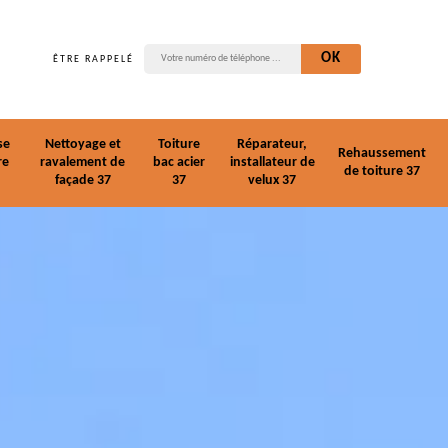
ÊTRE RAPPELÉ
se
Nettoyage et
Toiture
Réparateur,
Rehaussement
re
ravalement de
bac acier
installateur de
de toiture 37
façade 37
37
velux 37