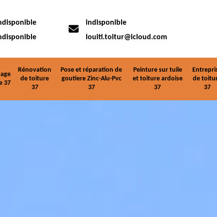
ndisponible
indisponible
ndisponible
louiti.toitur@icloud.com
Rénovation
Pose et réparation de
Peinture sur tuile
Entrepri
age
de toiture
goutiere Zinc-Alu-Pvc
et toiture ardoise
de toitu
e 37
37
37
37
37