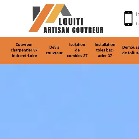
i
i
Couvreur
Isolation
Installation
Devis
Demouss
charpentier 37
de
toles bac-
couvreur
de toitur
Indre-et-Loire
combles 37
acier 37