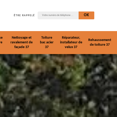
ÊTRE RAPPELÉ
se
Nettoyage et
Toiture
Réparateur,
Rehaussement
re
ravalement de
bac acier
installateur de
de toiture 37
façade 37
37
velux 37