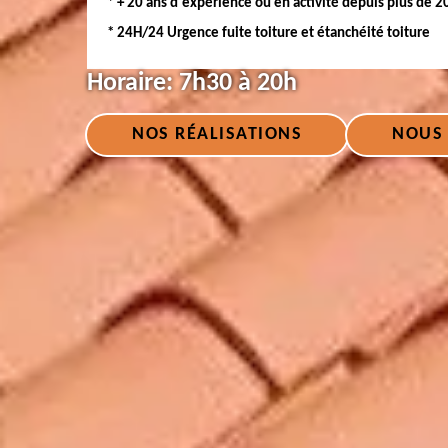
* + 20 ans d'expérience ou en activité depuis plus de 2
* 24H/24 Urgence fuite toiture et étanchéité toiture
Horaire:
7h30 à 20h
NOS RÉALISATIONS
NOUS