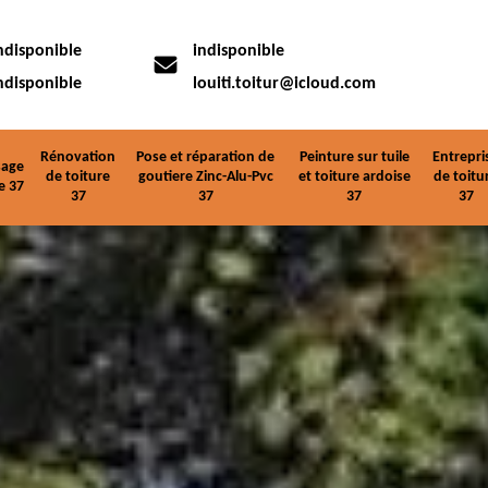
ndisponible
indisponible
ndisponible
louiti.toitur@icloud.com
Rénovation
Pose et réparation de
Peinture sur tuile
Entrepri
age
de toiture
goutiere Zinc-Alu-Pvc
et toiture ardoise
de toitu
e 37
37
37
37
37