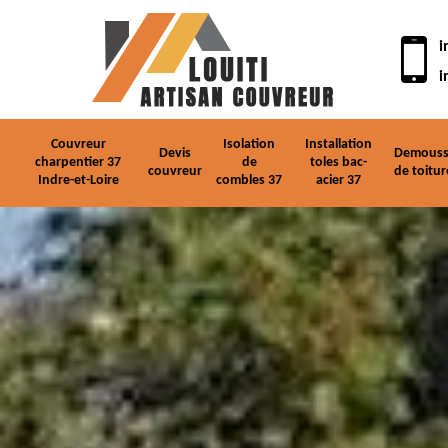
i
i
Couvreur
Isolation
Installation
Devis
Demouss
charpentier 37
de
toles bac-
couvreur
de toitur
Indre-et-Loire
combles 37
acier 37